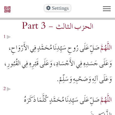
Dala'il al Khayrat Wednesday
Settings
Part 3 - الحزب الثالث
1
▶︎
اللَّهُمَّ
صَلِّ عَلَى رُوحِ سَيِّدِنَا مُحَمَّدٍ فِي الأَرْوَاحِ،
وَعَلَى جَسَدِهِ فِي الأَجْسَادِ، وَعَلَى قَبْرِهِ فِي القُبُورِ،
وَعَلَى آلِهِ وَصَحْبِهِ وَسَلِّمْ.
2
▶︎
اللَّهُمَّ
صَلِّ عَلَى سَيِّدِنَا مُحَمَّدٍ كُلَّمَا ذَكَرَهُ
الذَّاكِرُونَ.