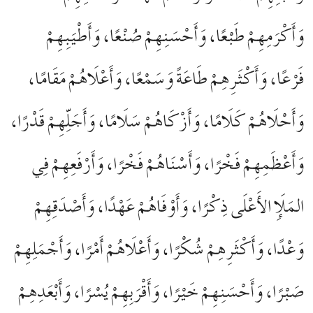
وَأَكْرَمِهِمْ طَبْعًا، وَأَحْسَنِهِمْ صُنْعًا، وَأَطْيَبِهِمْ
فَرْعًا، وَأَكْثَرِهِمْ طَاعَةً وَسَمْعًا، وَأَعْلَاهُمْ مَقَامًا،
وَأَحْلَاهُمْ كَلَامًا، وَأَزْكَاهُمْ سَلَامًا، وَأَجَلِّهِمْ قَدْرًا،
وَأَعْظَمِهِمْ فَخْرًا، وَأَسْنَاهُمْ فَخْرًا، وَأَرْفَعِهِمْ فِي
المَلَإِ الأَعْلَى ذِكْرًا، وَأَوْفَاهُمْ عَهْدًا، وَأَصْدَقِهِمْ
وَعْدًا، وَأَكْثَرِهِمْ شُكْرًا، وَأَعْلَاهُمْ أَمْرًا، وَأَجْمَلِهِمْ
صَبْرًا، وَأَحْسَنِهِمْ خَيْرًا، وَأَقْرَبِهِمْ يُسْرًا، وَأَبْعَدِهِمْ