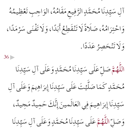
آلِ سَيِّدِنَا مُحَمَّدٍ الرَّفِيعِ مَقَامُهُ، الوَاجِبِ تَعْظِيمُهُ
وَاحْتِرَامُهُ، صَلَاةً لَا تَنْقَطِعُ أَبَدًا، وَلَا تَفْنَى سَرْمَدًا،
وَلَا تَنْحَصِرُ عَدَدًا.
36
▶︎
اللَّهُمَّ
صَلِّ عَلَى سَيِّدِنَا مُحَمَّدٍ وَعَلَى آلِ سَيِّدِنَا
مُحَمَّدٍ کَمَا صَلَّیْتَ عَلَی سَيِّدِنَا إِبرَاﻫِیمَ وَعَلَى آلِ
سَيِّدِنَا إِبرَاهِیمَ فِي العَالَمینَ إِنَّكَ حَمِيدٌ مَجِيدٌ،
وَصَلِّ
اللَّهُمَّ
عَلَى سَيِّدِنَا مُحَمَّدٍ وَعَلَى آلِ سَيِّدِنَا