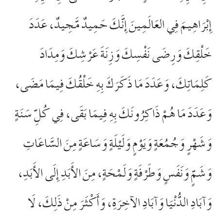
إِبْرَاهِيمَ فِي العَالَمِینَ إِنَّكَ حَمِيدٌ مَّجِيدٌ، عَدَدَ
خَلْقِكَ وَرِضَی نَفْسِكَ وَزِنَةَ عَرْشِكَ وَمِدَادَ
كَلِمَاتِكَ، وَعَدَدَ مَا ذَكَرَكَ بِهِ خَلْقُكَ فِيمَا مَضَى،
وَعَدَدَ مَا هُمْ ذَاكِرُونَكَ بِهِ فِيمَا بَقَى، فِي كُلِّ سَنَةٍ
وَشَهْرٍ وَجُمُعَةٍ وَيَوْمٍ وَلَيْلَةٍ وَسَاعَةٍ مِنَ السَّاعَاتِ
وَشَمٍّ وَنَفَسٍ وَطَرْفَةٍ وَلَمْحَةٍ، مِنَ الأَبَدِ إِلَى الأَبَدِ،
وَآبَادِ الدُّنْيَا وَآبَادِ الآخِرَةِ، وَأَكْثَرَ مِنْ ذَلِكَ، لَا