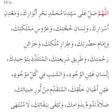
18
▶︎
اللَّهُمَّ
صَلِّ عَلَى سَيِّدِنَا مُحَمَّدٍ بَحْرِ أَنْوَارِكَ، وَمَعْدِنِ
أَسْرَارِكَ، وَلِسَانِ حُجَّتِكَ، وَعَرُوسِ مَمْلَكَتِكَ،
وَإِمَامِ حَضْرَتِكَ، وَطِرَازِ مُلْكِكَ، وَخَزَائِنِ
رَحْمَتِكَ، وَطَرِيقِ شَرِيعَتِكَ، المُتَلَذِّذِ بِتَوْحِيدِكَ،
إِنْسَانِ عَيْنِ الوُجُودِ، وَالسَّبَبِ فِي كُلِّ مَوْجُودٍ،
عَيْنِ أَعْيَانِ خَلْقِكَ، المُتَقَدِّمِ مِنْ نُّورِ ضِيَائِكَ،
صَلَاةً تَدُومُ بِدَوَامِكَ، وَتَبْقَى بِبَقَائِكَ، لَا مُنْتَهَى