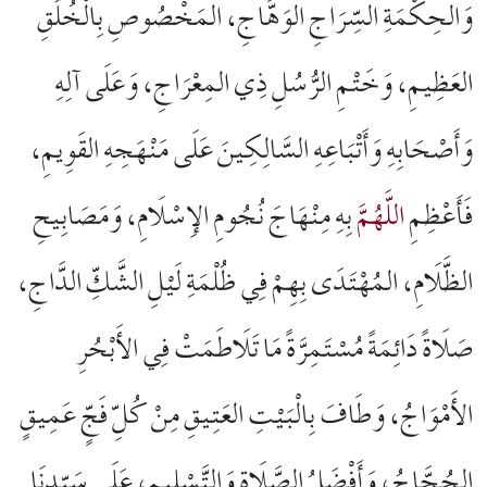
وَالحِكْمَةِ السِّرَاجِ الوَهَّاجِ، المَخْصُوصِ بِالْخُلُقِ
العَظِيمِ، وَخَتْمِ الرُّسُلِ ذِي المِعْرَاجِ، وَعَلَى آلِهِ
وَأَصْحَابِهِ وَأَتْبَاعِهِ السَّالِكِينَ عَلَى مَنْهَجِهِ القَوِيمِ،
فَأَعْظِمِ
اللَّهُمَّ
بِهِ مِنْهَاجَ نُجُومِ الإِسْلَامِ، وَمَصَابِيحِ
الظَّلَامِ، المُهْتَدَى بِهِمْ فِي ظُلْمَةِ لَيْلِ الشَّكِّ الدَّاجِ،
صَلَاةً دَائِمَةً مُسْتَمِرَّةً مَا تَلَاطَمَتْ فِي الأَبْحُرِ
الأَمْوَاجُ، وَطَافَ بِالْبَيْتِ العَتِيقِ مِنْ كُلِّ فَجٍّ عَمِيقٍ
الحُجَّاجُ، وَأَفْضَلُ الصَّلَاةِ وَالتَّسْلِيمِ، عَلَى سَيِّدِنَا