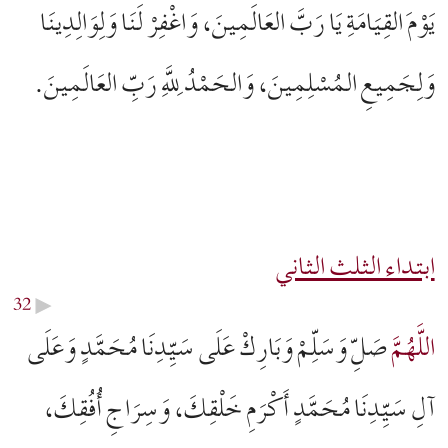
يَوْمَ القِيَامَةِ يَا رَبَّ العَالَمِينَ، وَاغْفِرْ لَنَا وَلِوَالِدِينَا
وَلِجَمِيعِ المُسْلِمِينَ، وَالحَمْدُ لِلَّهِ رَبِّ العَالَمِینَ.
ابتداء الثلث الثاني
32
▶︎
اللَّهُمَّ
صَلِّ وَسَلِّمْ وَبَارِكْ عَلَى سَيِّدِنَا مُحَمَّدٍ وَعَلَى
آلِ سَيِّدِنَا مُحَمَّدٍ أَكْرَمِ خَلْقِكَ، وَسِرَاجِ أُفُقِكَ،