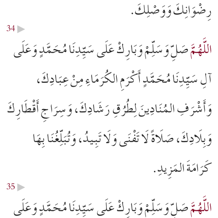
رِضْوَانِكَ وَوَصْلِكَ.
34
▶︎
اللَّهُمَّ
صَلِّ وَسَلِّمْ وَبَارِكْ عَلَى سَيِّدِنَا مُحَمَّدٍ وَعَلَى
آلِ سَيِّدِنَا مُحَمَّدٍ أَكْرَمِ الكُرَمَاءِ مِنْ عِبَادِكَ،
وَأَشْرَفِ المُنَادِينَ لِطُرُقِ رَشَادِكَ، وَسِرَاجِ أَقْطَارِكَ
وَبِلَادِكَ، صَلَاةً لَا تَفْنَى وَلَا تَبِيدُ، وَتُبَلِّغُنَا بِهَا
كَرَامَةَ المَزِيدِ.
35
▶︎
اللَّهُمَّ
صَلِّ وَسَلِّمْ وَبَارِكْ عَلَى سَيِّدِنَا مُحَمَّدٍ وَعَلَى