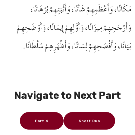
مَكَانًا، وَأَعْظَمِهِمْ شَاْنًا، وَأَثْبَتِهِمْ بُرْهَانًا،
وَأَرْجَحِهِمْ مِيزَانًا، وَأَوَّلِهِمْ إِيمَانًا، وَأَوْضَحِهِمْ
بَيَانًا، وَأَفْصَحِهِمْ لِسَانًا، وَأَظْهَرِهِمْ سُلْطَانًا.
Navigate to Next Part
Part 4
Short Dua