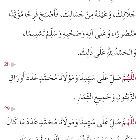
جَلَالِكَ، وَعَيْنَهُ مِنْ جَمَالِكَ، فَأَصْبَحَ فَرِحًا مُؤَيَّدًا
مَنْصُورًا، وَعَلَى آلِهِ وَصَحْبِهِ وَسَلِّمْ تَسْلِيمًا،
وَالحَمْدُ لِلَّهِ عَلَى ذَلِكَ.
28
▶︎
اللَّهُمَّ
صَلِّ عَلَى سَيِّدِنَا وَمَوْلَانَا مُحَمَّدٍ عَدَدَ أَوْرَاقِ
الزَّيْتُونِ وَجَمِيعِ الثِّمَارِ.
29
▶︎
اللَّهُمَّ
صَلِّ عَلَى سَيِّدِنَا وَمَوْلَانَا مُحَمَّدٍ عَدَدَ مَا كَانَ