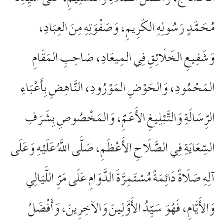
مُحَمَّدٍ رَسُولِهِ الكَرِيمِ، وَصَفْوَتِهِ مِنَ العِبَادِ،
وَشَفِيعِ الخَلَائِقِ فِي المِيعَادِ، صَاحِبِ المَقَامِ
المَحْمُودِ، وَالحَوْضِ المَوْرُودِ، النَّاهِضِ بِأَعْبَاءِ
الرِّسَالَةِ وَالتَّبْلِيغِ الأَعَمِّ، وَالمَخْصُوصِ بِشَرَفِ
السِّعَايَةِ فِي الصَّلَاحِ الأَعْظَمِ، صَلَّى اللَّهُ عَلَيْهِ وَعَلَى
آلِهِ صَلَاةً دَائِمَةً مُسْتَمِرَّةَ الدَّوَامِ عَلَى مَرِّ اللَّيَالِي
وَالأَيَّامِ، فَهُوَ سَيِّدُ الأَوَّلِينَ وَالآخِرِينَ، وَأَفْضَلُ