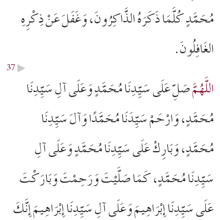
مُحَمَّدٍ كُلَّمَا ذَكَرَهُ الذَّاكِرُونَ، وَغَفَلَ عَنْ ذِكْرِهِ
الغَافِلُونَ.
37
▶︎
اللَّهُمَّ
صَلِّ عَلَى سَيِّدِنَا مُحَمَّدٍ وَعَلَى آلِ سَيِّدِنَا
مُحَمَّدٍ، وَارْحَمْ سَیِّدَنَا مُحَمَّدًا وَآلَ سَيِّدِنَا
مُحَمَّدٍ، وَبَارِكْ عَلَى سَيِّدِنَا مُحَمَّدٍ وَعَلَى آلِ
سَيِّدِنَا مُحَمَّدٍ، كَمَا صَلَّيْتَ وَرَحِمْتَ وَبَارَكْتَ
عَلَى سَيِّدِنَا إِبْرَاهِيمَ وَعَلَى آلِ سَيِّدِنَا إِبْرَاهِيمَ إِنَّكَ