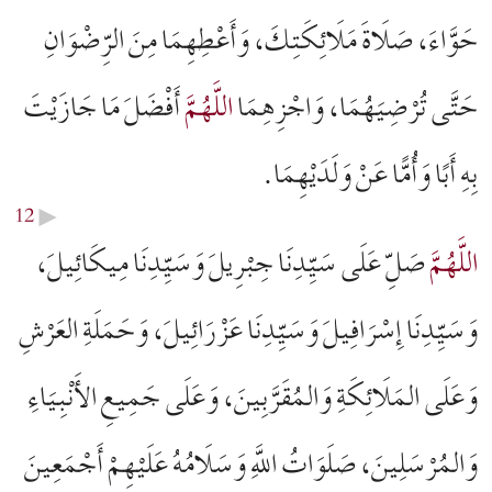
حَوَّاءَ، صَلَاةَ مَلَائِکَتِكَ، وَأَعْطِهِمَا مِنَ الرِّضْوَانِ
حَتَّى تُرْضِيَهُمَا، وَاجْزِهِمَا
اللَّهُمَّ
أَفْضَلَ مَا جَازَيْتَ
بِهِ أَبًا وَأُمًّا عَنْ وَلَدَيْهِمَا.
12
▶︎
اللَّهُمَّ
صَلِّ عَلَى سَيِّدِنَا جِبْرِيلَ وَسَيِّدِنَا مِيكَائِيلَ،
وَسَيِّدِنَا إِسْرَافِيلَ وَسَيِّدِنَا عَزْرَائِيلَ، وَحَمَلَةِ العَرْشِ
وَعَلَى المَلَائِکَةِ وَالمُقَرَّبِينَ، وَعَلَى جَمِيعِ الأَنْبِيَاءِ
وَالمُرْسَلِينَ، صَلَوَاتُ اللَّهِ وَسَلَامُهُ عَلَيْهِمْ أَجْمَعِينَ