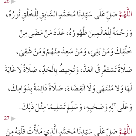
26
▶︎
اللَّهُمَّ
صَلِّ عَلَى سَيِّدِنَا مُحَمَّدٍ السَّابِقِ لِلْخَلْقِ نُورُهُ،
وَرَحْمَةٌ لِلْعَالَمِینَ ظُهُورُهُ، عَدَدَ مَنْ مَضَى مِنْ
خَلْقِكَ وَمَنْ بَقِيَ، وَمَنْ سَعِدَ مِنْهُمْ وَمَنْ شَقِيَ،
صَلَاةً تَسْتَغْرِقُ العَدَّ، وَتُحِيطُ بِالْحَدِّ، صَلَاةً لَا غَايَةَ
لَهَا وَلا مُنْتَهَى وَلَا انْقِضَاءَ، صَلَاةً دَائِمَةً بِدَوَامِكَ،
وَعَلَى آلِهِ وَصَحْبِهِ، وَسَلِّمْ تَسْلِيمًا مِثْلَ ذَلِكَ.
27
▶︎
اللَّهُمَّ
صَلِّ عَلَى سَيِّدِنَا مُحَمَّدٍ الَّذِي مَلَأْتَ قَلْبَهُ مِنْ