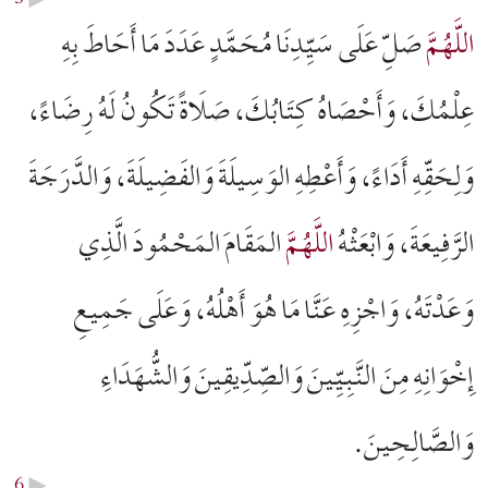
اللَّهُمَّ
صَلِّ عَلَى سَيِّدِنَا مُحَمَّدٍ عَدَدَ مَا أَحَاطَ بِهِ
عِلْمُكَ، وَأَحْصَاهُ كِتَابُكَ، صَلَاةً تَكُونُ لَهُ رِضَاءً،
وَلِحَقِّهِ أَدَاءً، وَأَعْطِهِ الوَسِيلَةَ وَالفَضِيلَةَ، وَالدَّرَجَةَ
الرَّفِيعَةَ، وَابْعَثْهُ
اللَّهُمَّ
المَقَامَ المَحْمُودَ الَّذِي
وَعَدْتَهُ، وَاجْزِهِ عَنَّا مَا هُوَ أَهْلُهُ، وَعَلَى جَمِيعِ
إِخْوَانِهِ مِنَ النَّبِيِّينَ وَالصِّدِّيقِينَ وَالشُّهَدَاءِ
وَالصَّالِحِينَ.
6
▶︎