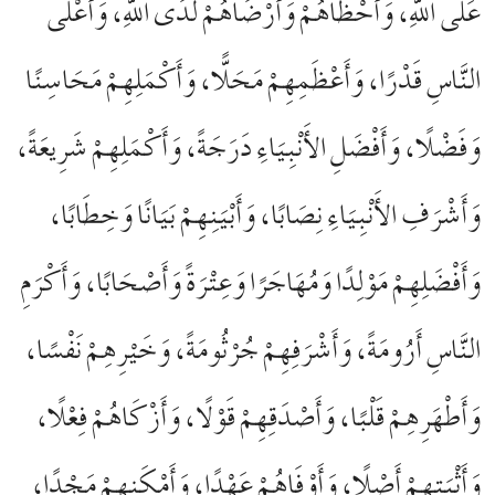
عَلَى اللَّهِ، وَأَحْظَاهُمْ وَأَرْضَاهُمْ لَدَى اللَّهِ، وَأَعْلَى
النَّاسِ قَدْرًا، وَأَعْظَمِهِمْ مَحَلًّا، وَأَكْمَلِهِمْ مَحَاسِنًا
وَفَضْلًا، وَأَفْضَلِ الأَنْبِيَاءِ دَرَجَةً، وَأَكْمَلِهِمْ شَرِيعَةً،
وَأَشْرَفِ الأَنْبِيَاءِ نِصَابًا، وَأَبْيَنِهِمْ بَيَانًا وَخِطَابًا،
وَأَفْضَلِهِمْ مَوْلِدًا وَمُهَاجَرًا وَعِتْرَةً وَأَصْحَابًا، وَأَكْرَمِ
النَّاسِ أَرُومَةً، وَأَشْرَفِهِمْ جُرْثُومَةً، وَخَيْرِهِمْ نَفْسًا،
وَأَطْهَرِهِمْ قَلْبًا، وَأَصْدَقِهِمْ قَوْلًا، وَأَزْكَاهُمْ فِعْلًا،
وَأَثْبَتِهِمْ أَصْلًا، وَأَوْفَاهُمْ عَهْدًا، وَأَمْكَنِهِمْ مَجْدًا،