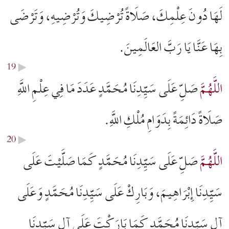
لَهَا دُونَ عِلْمِكَ، صَلَاةً تُرْضِيكَ وَتُرْضِيهِ، وَتَرْضَى
بِهَا عَنَّا يَا رَبَّ العَالَمِینَ.
19
▶︎
اللَّهُمَّ
صَلِّ عَلَى سَيِّدِنَا مُحَمَّدٍ عَدَدَ مَا فِي عِلْمِ اللَّهِ
صَلَاةً دَائِمَةً بِدَوَامِ مُلْكِ اللَّهِ.
20
▶︎
اللَّهُمَّ
صَلِّ عَلَى سَيِّدِنَا مُحَمَّدٍ كَمَا صَلَّيْتَ عَلَى
سَيِّدِنَا إِبْرَاهِيمَ، وَبَارِكْ عَلَى سَيِّدِنَا مُحَمَّدٍ وَعَلَى
آلِ سَيِّدِنَا مُحَمَّدٍ كَمَا بَارَكْتَ عَلَى آلِ سَيِّدِنَا