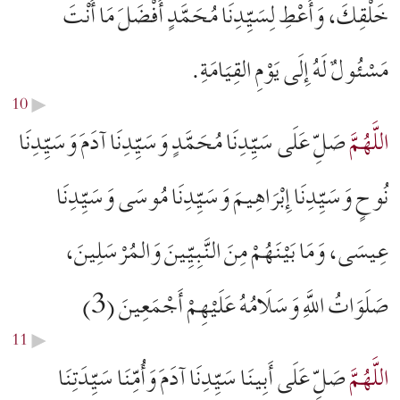
خَلْقِكَ، وَأَعْطِ لِسَيِّدِنَا مُحَمَّدٍ أَفْضَلَ مَا أَنْتَ
مَسْئُولٌ لَهُ إِلَى يَوْمِ القِيَامَةِ.
10
▶︎
اللَّهُمَّ
صَلِّ عَلَى سَيِّدِنَا مُحَمَّدٍ وَسَيِّدِنَا آدَمَ وَسَيِّدِنَا
نُوحٍ وَسَيِّدِنَا إِبْرَاهِيمَ وَسَيِّدِنَا مُوسَى وَسَيِّدِنَا
عِيسَى، وَمَا بَيْنَهُمْ مِنَ النَّبِيِّينَ وَالمُرْسَلِينَ،
صَلَوَاتُ اللَّهِ وَسَلَامُهُ عَلَيْهِمْ أَجْمَعِينَ (3)
11
▶︎
اللَّهُمَّ
صَلِّ عَلَى أَبِينَا سَيِّدِنَا آدَمَ وَأُمِّنَا سَیِّدَتِنَا