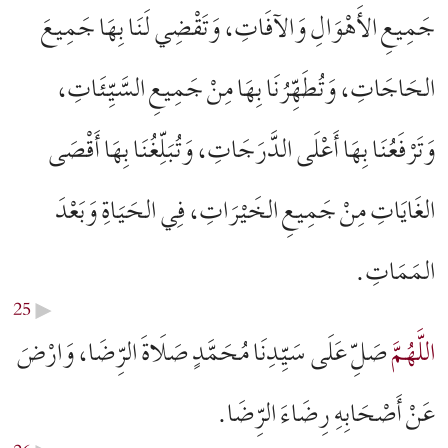
جَمِيعِ الأَهْوَالِ وَالآفَاتِ، وَتَقْضِي لَنَا بِهَا جَمِيعَ
الحَاجَاتِ، وَتُطَهِّرُنَا بِهَا مِنْ جَمِيعِ السَّيِّئَاتِ،
وَتَرْفَعُنَا بِهَا أَعْلَى الدَّرَجَاتِ، وَتُبَلِّغُنَا بِهَا أَقْصَى
الغَايَاتِ مِنْ جَمِيعِ الخَيْرَاتِ، فِي الحَيَاةِ وَبَعْدَ
المَمَاتِ.
25
▶︎
اللَّهُمَّ
صَلِّ عَلَى سَيِّدِنَا مُحَمَّدٍ صَلَاةَ الرِّضَا، وَارْضَ
عَنْ أَصْحَابِهِ رِضَاءَ الرِّضَا.