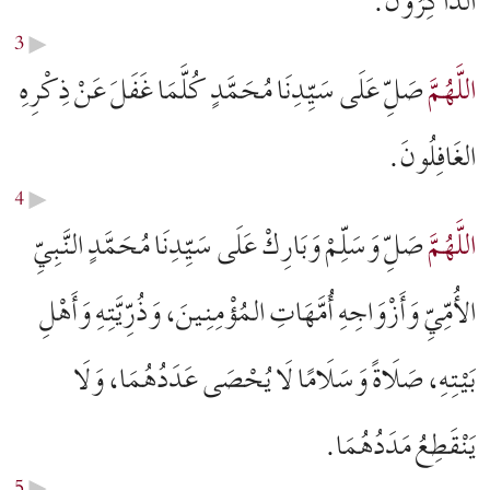
3
▶︎
اللَّهُمَّ
صَلِّ عَلَى سَيِّدِنَا مُحَمَّدٍ كُلَّمَا غَفَلَ عَنْ ذِكْرِهِ
الغَافِلُونَ.
4
▶︎
اللَّهُمَّ
صَلِّ وَسَلِّمْ وَبَارِكْ عَلَى سَيِّدِنَا مُحَمَّدٍ النَّبِيِّ
الأُمِّيِّ وَأَزْوَاجِهِ أُمَّهَاتِ المُؤْمِنِينَ، وَذُرِّيَّتِهِ وَأَهْلِ
بَيْتِهِ، صَلَاةً وَسَلَامًا لَا يُحْصَى عَدَدُهُمَا، وَلَا
يَنْقَطِعُ مَدَدُهُمَا.
5
▶︎