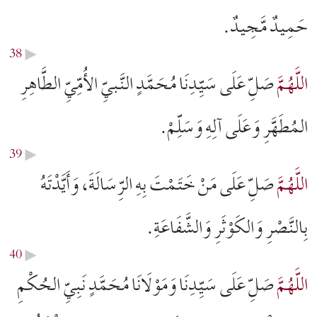
حَمِيدٌ مَّجِيدٌ.
38
▶︎
اللَّهُمَّ
صَلِّ عَلَى سَيِّدِنَا مُحَمَّدٍ النَّبيِّ الأُمِّيِّ الطَّاهِرِ
المُطَهَّرِ وَعَلَى آلِهِ وَسَلِّمْ.
39
▶︎
اللَّهُمَّ
صَلِّ عَلَى مَنْ خَتَمْتَ بِهِ الرِّسَالَةَ، وَأَيَّدْتَهُ
بِالنَّصْرِ وَالكَوْثَرِ وَالشَّفَاعَةِ.
40
▶︎
اللَّهُمَّ
صَلِّ عَلَى سَيِّدِنَا وَمَوْلَانَا مُحَمَّدٍ نَبِيِّ الحُكْمِ