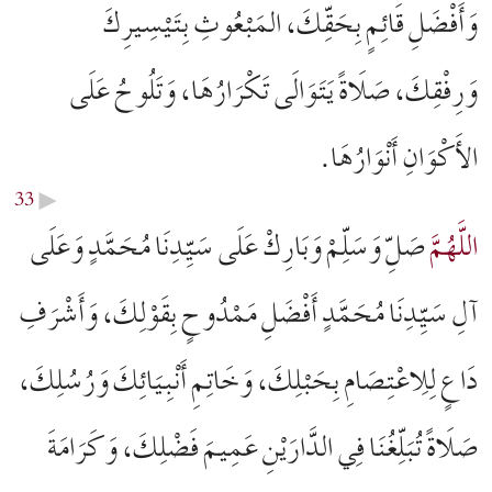
وَأَفْضَلِ قَائِمٍ بِحَقِّكَ، المَبْعُوثِ بِتَيْسِيرِكَ
وَرِفْقِكَ، صَلَاةً يَتَوَالَى تَكْرَارُهَا، وَتَلُوحُ عَلَى
الأَكْوَانِ أَنْوَارُهَا.
33
▶︎
اللَّهُمَّ
صَلِّ وَسَلِّمْ وَبَارِكْ عَلَى سَيِّدِنَا مُحَمَّدٍ وَعَلَى
آلِ سَيِّدِنَا مُحَمَّدٍ أَفْضَلِ مَمْدُوحٍ بِقَوْلِكَ، وَأَشْرَفِ
دَاعٍ لِلِاعْتِصَامِ بِحَبْلِكَ، وَخَاتِمِ أَنْبِيَائِكَ وَرُسُلِكَ،
صَلَاةً تُبَلِّغُنَا فِي الدَّارَيْنِ عَمِيمَ فَضْلِكَ، وَكَرَامَةَ