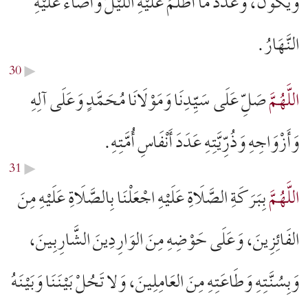
وَيَكُونُ، وَعَدَدَ مَا أَظْلَمَ عَلَيْهِ اللَّیْلُ وَأَضَاءَ عَلَيْهِ
النَّهَارُ.
30
▶︎
اللَّهُمَّ
صَلِّ عَلَى سَيِّدِنَا وَمَوْلَانَا مُحَمَّدٍ وَعَلَى آلِهِ
وَأَزْوَاجِهِ وَذُرِّيَّتِهِ عَدَدَ أَنْفَاسِ أُمَّتِهِ.
31
▶︎
اللَّهُمَّ
بِبَرَكَةِ الصَّلَاةِ عَلَيْهِ اجْعَلْنَا بِالصَّلَاةِ عَلَيْهِ مِنَ
الفَائِزِينَ، وَعَلَى حَوْضِهِ مِنَ الوَارِدِينَ الشَّارِبِينَ،
وَبِسُنَّتِهِ وَطَاعَتِهِ مِنَ العَامِلِينَ، وَلا تَحُلْ بَيْنَنَا وَبَيْنَهُ